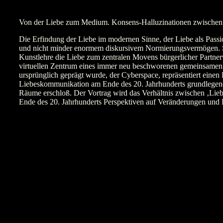
Von der Liebe zum Medium. Konsens-Halluzinationen zwische
Die Erfindung der Liebe im modernen Sinne, der Liebe als Passi
und nicht minder enormem diskursivem Normierungsvermögen. Sow
Kunstlehre die Liebe zum zentralen Movens bürgerlicher Partner
virtuellen Zentrum eines immer neu beschworenen gemeinsamen 
ursprünglich geprägt wurde, der Cyberspace, repräsentiert eine
Liebeskommunikation am Ende des 20. Jahrhunderts grundlegend 
Räume erschloß. Der Vortrag wird das Verhältnis zwischen ‚Li
Ende des 20. Jahrhunderts Perspektiven auf Veränderungen und K