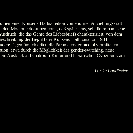
hänomen einer Konsens-Halluzination von enormer Anziehungskraft
den Moderne dokumentieren, daß spätestens, seit die romantische
sdruck, die das Genre des Liebesbriefs charakterisiert, von dem
eschreibung der Begriff der Konsens-Halluzination 1984
dere Eigentümlichkeiten die Parameter der medial vermittelten
ion, etwa durch die Möglichkeit des gender-switching, neue
nem Ausblick auf chatroom-Kultur und literarischen Cyberpunk am
Ulrike Landfester